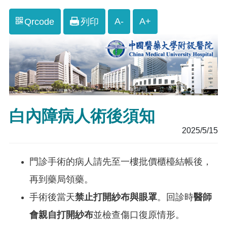
A-
A+
Qrcode
列印
白內障病人術後須知
2025/5/15
門診手術的病人請先至一樓批價櫃檯結帳後，
再到藥局領藥。
手術後當天
禁止打開紗布與眼罩
。回診時
醫師
會親自打開紗布
並檢查傷口復原情形。