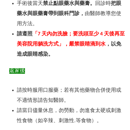
手術後當天
禁止點眼藥水與藥膏。
回診時
把眼
藥水與眼藥膏帶到眼科門診，
由醫師教導您使
用方法。
請遵照
「7 天內勿洗臉；要洗頭至少 4 天後再至
美容院用躺洗方式」，嚴禁眼睛滴到水
，以免
造成眼睛感染。
返家後
請按時服用口服藥；若有其他藥物合併使用或
不適情形請告知醫師。
請當日儘量休息，勿勞動，勿進食太硬或刺激
性食物（如辛辣、刺激性.等食物）。