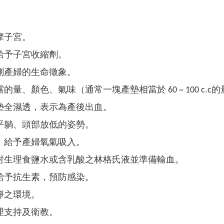
摩子宮。
給予子宮收縮劑。
測產婦的生命徵象。
的量、顏色、氣味（通常一塊產墊相當於 60 ~ 100 c.c的
墊全濕透，表示為產後出血。
平躺、頭部放低的姿勢。
，給予產婦氧氣吸入。
射生理食鹽水或含乳酸之林格氏液並準備輸血。
給予抗生素，預防感染。
靜之環境。
理支持及衛教。