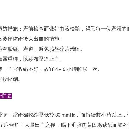
預防措施：產前檢查而做好血液檢驗，得悉每一位產婦的
出後預防產後大出血的措施：
檢查胎盤、產道，避免胎盤碎片殘留。
傷嚴重時，以紗布壓迫止血。
，子宮收縮不好，故宜 4 ~ 6 小時解尿一次。
宮收縮劑。
合併症
腎病：當產婦收縮壓低於 80 mmHg，而持續數小時以
han's 症候群：大量出血之後，腦下垂腺前葉因為缺氧而