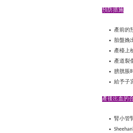
預防措施
產前的
胎盤娩
產檯上
產道裂
膀胱脹時
給予子
產後出血的
腎小管
Shee