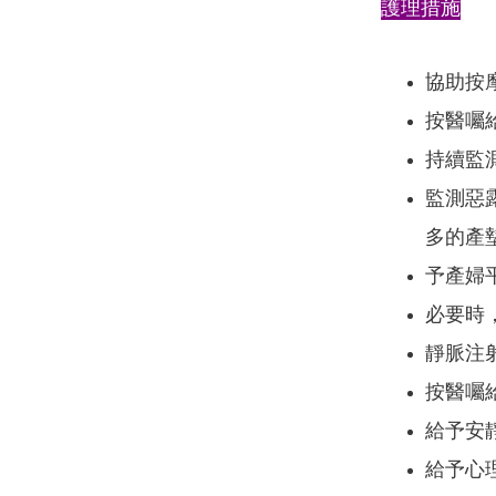
護理措施
協助按
按醫囑
持續監
監測惡露
多的產
予產婦
必要時
靜脈注
按醫囑
給予安
給予心