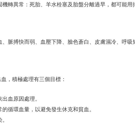
固機轉異常：死胎、羊水栓塞及胎盤分離過早，都可能用
血、脈搏快而弱、血壓下降、臉色蒼白、皮膚濕冷、呼吸
出血，積極處理有三個目標：
依出血原因處理。
常的循環血量，以避免發生休克和貧血。
染。