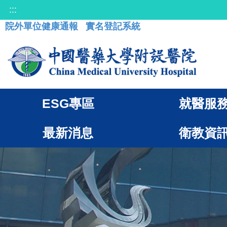
:::
院外單位健康通報
實名登記系統
ESG專區
就醫服
最新消息
衛教資