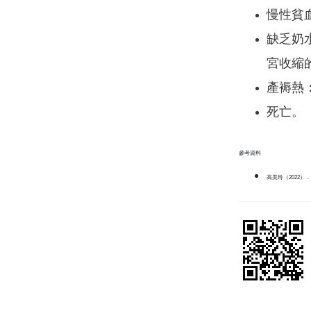
慢性貧
缺乏奶
宮收縮
產褥熱
死亡。
參考資料
高美玲（2022）．