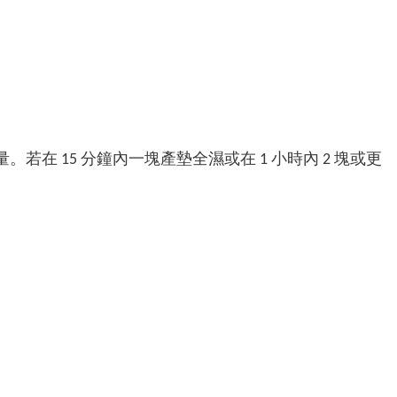
量。若在 15 分鐘內一塊產墊全濕或在 1 小時內 2 塊或更