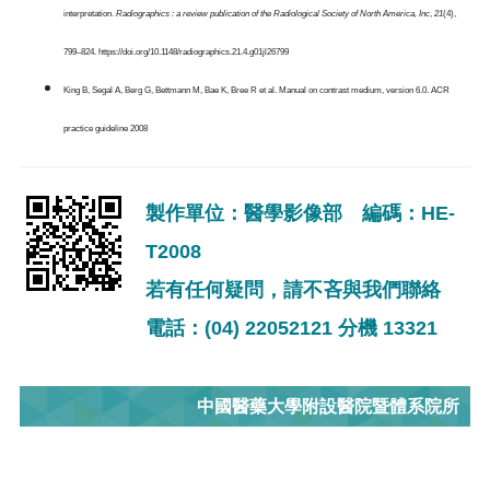
interpretation.
Radiographics : a review publication of the Radiological Society of North America, Inc
,
21
(4),
799–824. https://doi.org/10.1148/radiographics.21.4.g01jl26799
King B, Segal A, Berg G, Bettmann M, Bae K, Bree R et al. Manual on contrast medium, version 6.0. ACR
practice guideline 2008
製作單位：醫學影像部 編碼：HE-
T2008
若有任何疑問，請不吝與我們聯絡
電話：(04) 22052121 分機 13321
中國醫藥大學附設醫院暨體系院所