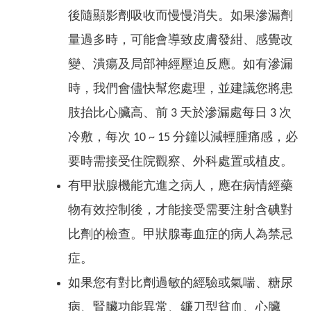
後隨顯影劑吸收而慢慢消失。如果滲漏劑
量過多時，可能會導致皮膚發紺、感覺改
變、潰瘍及局部神經壓迫反應。如有滲漏
時，我們會儘快幫您處理，並建議您將患
肢抬比心臟高、前 3 天於滲漏處每日 3 次
冷敷，每次 10 ~ 15 分鐘以減輕腫痛感，必
要時需接受住院觀察、外科處置或植皮。
有甲狀腺機能亢進之病人，應在病情經藥
物有效控制後，才能接受需要注射含碘對
比劑的檢查。甲狀腺毒血症的病人為禁忌
症。
如果您有對比劑過敏的經驗或氣喘、糖尿
病、腎臟功能異常、鐮刀型貧血、心臟