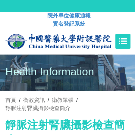
院外單位健康通報
實名登記系統
Health Information
首頁
/
衛教資訊
/
衛教單張
/
靜脈注射腎臟攝影檢查簡介
靜脈注射腎臟攝影檢查簡