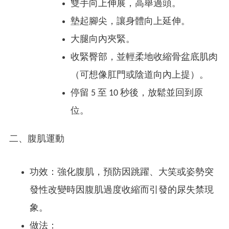
雙手向上伸展，高舉過頭。
墊起腳尖，讓身體向上延伸。
大腿向內夾緊。
收緊臀部，並輕柔地收縮骨盆底肌肉
（可想像肛門或陰道向內上提）。
停留 5 至 10 秒後，放鬆並回到原
位。
二、腹肌運動
功效：強化腹肌，預防因跳躍、大笑或姿勢突
發性改變時因腹肌過度收縮而引發的尿失禁現
象。
做法：