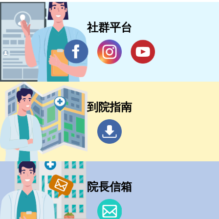
社群平台
到院指南
院長信箱