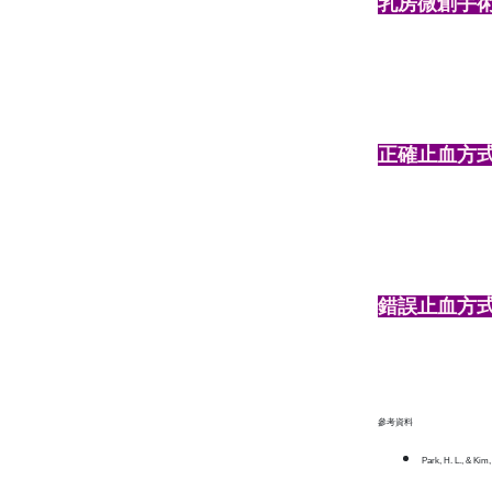
乳房微創手
正確止血方
錯誤止血方
參考資料
Park, H. L., & Kim,