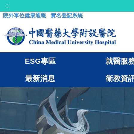
:::
院外單位健康通報
實名登記系統
ESG專區
就醫服
最新消息
衛教資