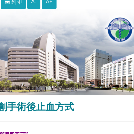
A-
A+
列印
創手術後止血方式