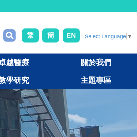
繁
簡
EN
Select Language
▼
卓越醫療
關於我們
教學研究
主題專區