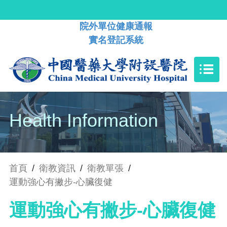
院外單位健康通報
實名登記系統
Health Information
首頁
/
衛教資訊
/
衛教單張
/
運動強心有撇步-心臟復健
運動強心有撇步-心臟復健