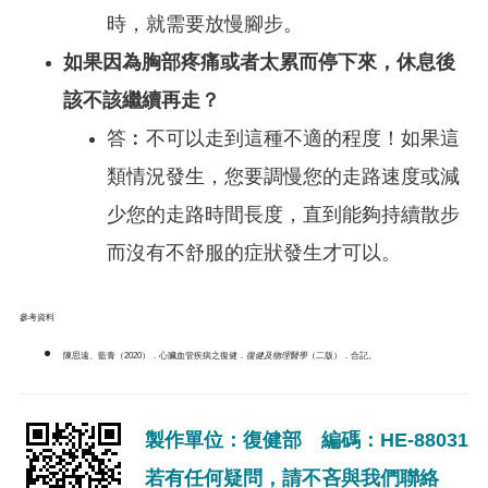
時，就需要放慢腳步。
如果因為胸部疼痛或者太累而停下來，休息後
該不該繼續再走？
答︰不可以走到這種不適的程度！如果這
類情況發生，您要調慢您的走路速度或減
少您的走路時間長度，直到能夠持續散步
而沒有不舒服的症狀發生才可以。
參考資料
陳思遠、藍青（2020）．心臟血管疾病之復健．
復健及物理醫學
（二版）．合記。
製作單位：復健部 編碼：HE-88031
若有任何疑問，請不吝與我們聯絡