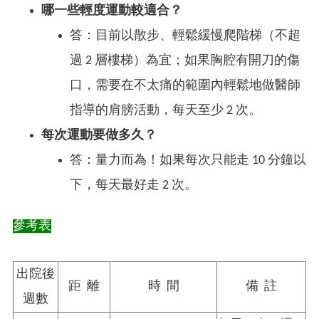
哪一些輕度運動較適合？
答：目前以散步、輕鬆緩慢爬階梯（不超
過 2 層樓梯）為宜；如果胸腔有開刀的傷
口，需要在不太痛的範圍內輕鬆地做醫師
指導的肩膀活動，每天至少 2 次。
每次運動要做多久？
答：量力而為！如果每次只能走 10 分鐘以
下，每天最好走 2 次。
參考表
出院後
距 離
時 間
備 註
週數