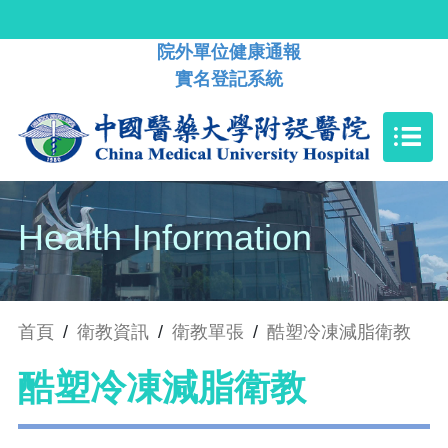
院外單位健康通報
實名登記系統
Health Information
首頁
/
衛教資訊
/
衛教單張
/
酷塑冷凍減脂衛教
酷塑冷凍減脂衛教