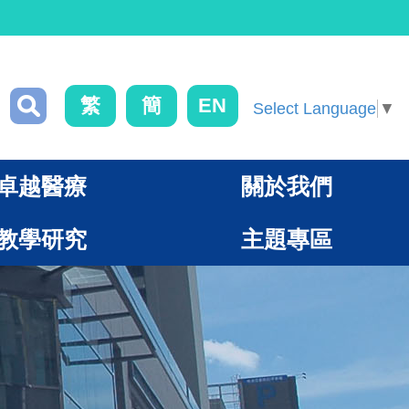
繁
簡
EN
Select Language
▼
卓越醫療
關於我們
教學研究
主題專區