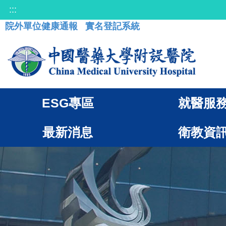
:::
院外單位健康通報
實名登記系統
ESG專區
就醫服
最新消息
衛教資