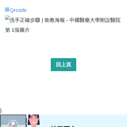
Qrcode
回上頁
}