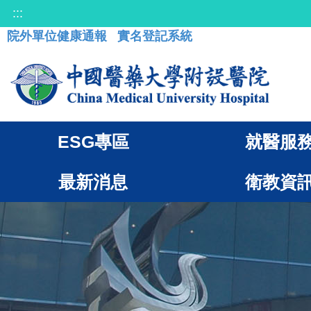
:::
院外單位健康通報
實名登記系統
ESG專區
就醫服
最新消息
衛教資