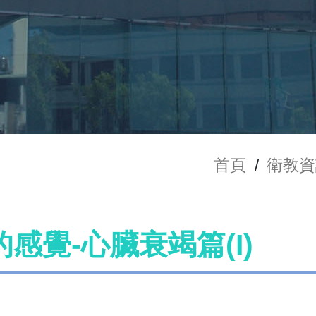
首頁
/
衛教資
感覺-心臟衰竭篇(I)