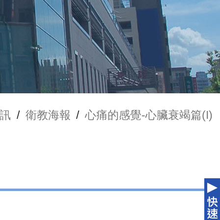
訊
/
衛教海報
/
心痛的感覺-心臟衰竭篇(I)