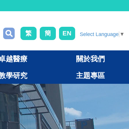
繁
簡
EN
Select Language
▼
卓越醫療
關於我們
教學研究
主題專區