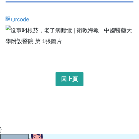
Qrcode
回上頁
}