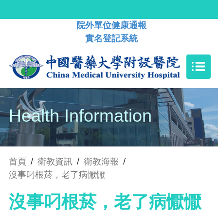
院外單位健康通報
實名登記系統
Health Information
首頁
/
衛教資訊
/
衛教海報
/
沒事叼根菸，老了病懨懨
沒事叼根菸，老了病懨懨