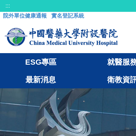
:::
院外單位健康通報
實名登記系統
ESG專區
就醫服
最新消息
衛教資