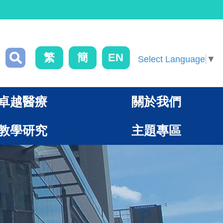
繁
簡
EN
Select Language
▼
卓越醫療
關於我們
教學研究
主題專區