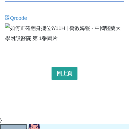
Qrcode
回上頁
}