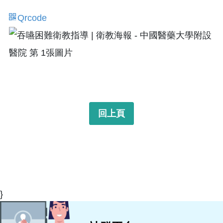
Qrcode
回上頁
}