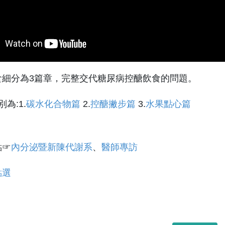
食細分為3篇章，完整交代糖尿病控醣飲食的問題。
為:1.
碳水化合物篇
2.
控醣撇步篇
3.
水果點心篇
點☞
內分泌暨新陳代謝系
、
醫師專訪
點選