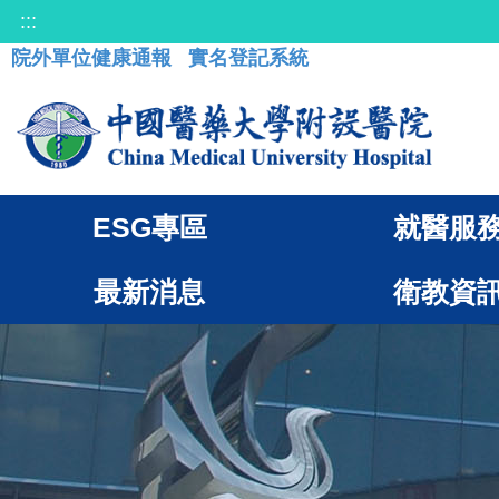
:::
院外單位健康通報
實名登記系統
ESG專區
就醫服
最新消息
衛教資