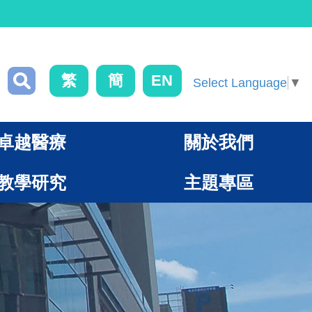
繁
簡
EN
Select Language
▼
卓越醫療
關於我們
教學研究
主題專區