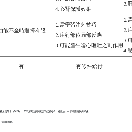
3
4.心腎保護效果
1
1.需學習注射技巧
2
功能不全時選擇有限
2.注射部位局部反應
3
3.可能產生噁心嘔吐之副作用
4.
有
有條件給付
糖尿病學會（2022）．
2022第2型糖尿病臨床照護指引
．社團法人中華民國糖尿病學會。
 Association.