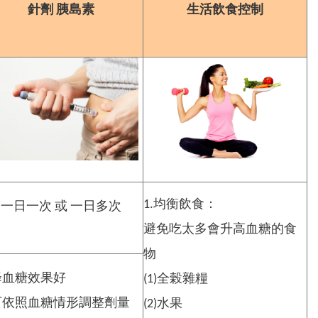
針劑 胰島素
生活飲食控制
1.均衡飲食：
一日一次 或 一日多次
避免吃太多會升高血糖的食
物
.降血糖效果好
(1)全榖雜糧
.可依照血糖情形調整劑量
(2)水果