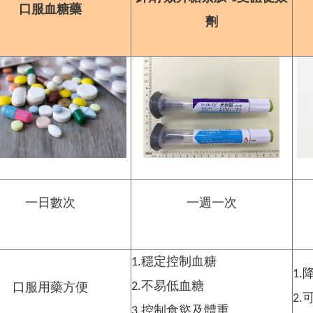
口服血糖藥
劑
一日數次
一週一次
1.穩定控制血糖
1
2.不易低血糖
口服用藥方便
2
3.控制食慾及體重