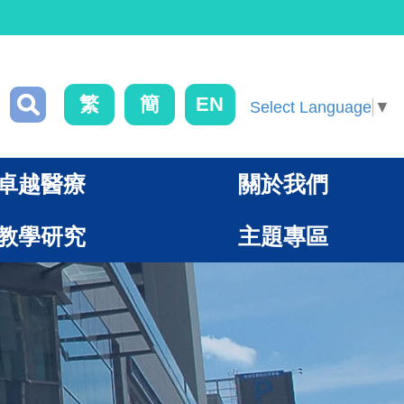
繁
簡
EN
Select Language
▼
卓越醫療
關於我們
教學研究
主題專區