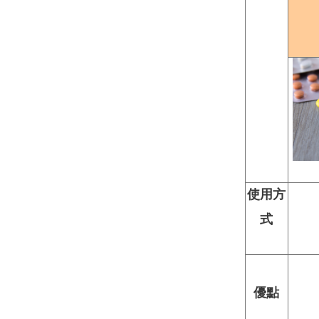
使用方
式
優點