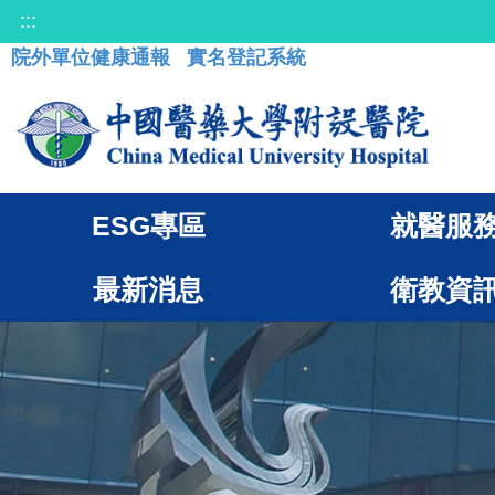
:::
院外單位健康通報
實名登記系統
ESG專區
就醫服
最新消息
衛教資