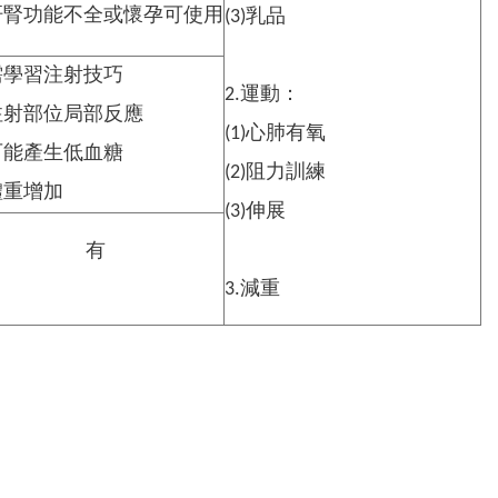
.肝腎功能不全或懷孕可使用
(3)乳品
.需學習注射技巧
2.運動：
.注射部位局部反應
(1)心肺有氧
.可能產生低血糖
(2)阻力訓練
體重增加
(3)伸展
有
3.減重