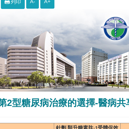
A-
A+
列印
第2型糖尿病治療的選擇-醫病共
針劑
類升糖素肽-1受體促效