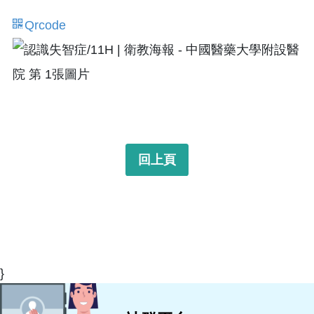
Qrcode
回上頁
}