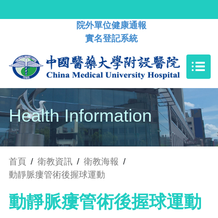
院外單位健康通報
實名登記系統
Health Information
首頁
/
衛教資訊
/
衛教海報
/
動靜脈瘻管術後握球運動
動靜脈瘻管術後握球運動