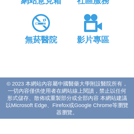
網站意見箱
社區服務
無菸醫院
影片專區
© 2023 本網站內容屬中國醫藥大學附設醫院所有，
一切內容僅供使用者在網站線上閱讀，禁止以任何
形式儲存、散佈或重製部分或全部內容 本網站建議
以Microsoft Edge、Firefox或Google Chrome等瀏覽
器瀏覽。