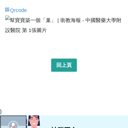
Qrcode
回上頁
}