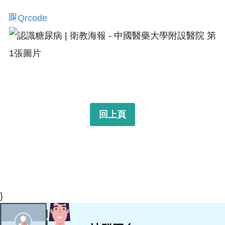
Qrcode
回上頁
}