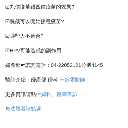
☑九價疫苗跟四價疫苗的效果?
☑幾歲可以開始接種疫苗?
☑哪些人不適合?
☑HPV可能造成的副作用
婦產部☛諮詢電話：04-22052121分機4145
醫師介紹：婦產部 婦科
宋鈺雯醫師
更多資訊請點☞
婦科
、
醫師專訪
無法觀看請點選