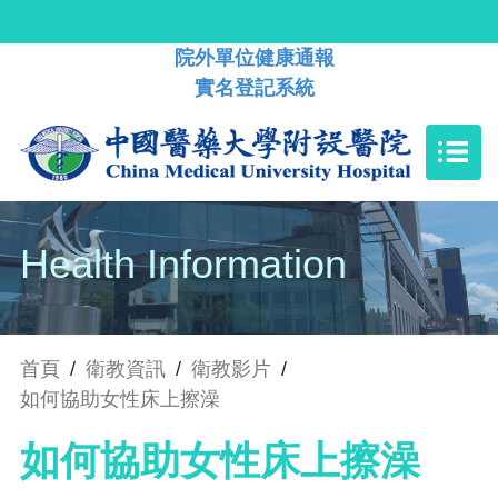
院外單位健康通報
實名登記系統
Health Information
首頁
/
衛教資訊
/
衛教影片
/
如何協助女性床上擦澡
如何協助女性床上擦澡