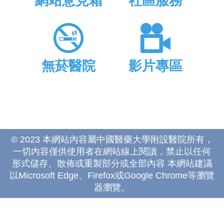
網站意見箱
社區服務
無菸醫院
影片專區
© 2023 本網站內容屬中國醫藥大學附設醫院所有，
一切內容僅供使用者在網站線上閱讀，禁止以任何
形式儲存、散佈或重製部分或全部內容 本網站建議
以Microsoft Edge、Firefox或Google Chrome等瀏覽
器瀏覽。