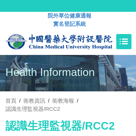
院外單位健康通報
實名登記系統
Health Information
首頁
/
衛教資訊
/
衛教海報
/
認識生理監視器/RCC2
認識生理監視器/RCC2