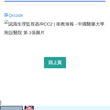
Qrcode
回上頁
}