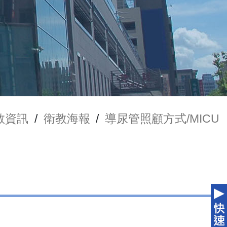
教資訊
/
衛教海報
/
導尿管照顧方式/MICU