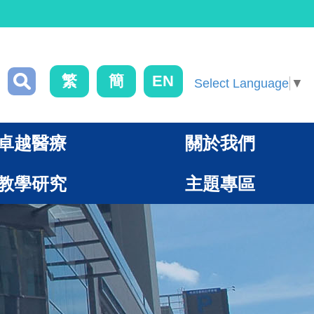
繁
簡
EN
Select Language
▼
卓越醫療
關於我們
教學研究
主題專區