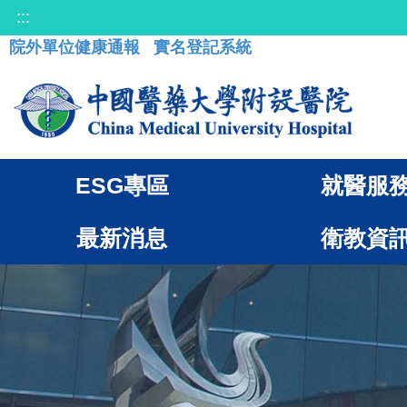
:::
院外單位健康通報
實名登記系統
ESG專區
就醫服
最新消息
衛教資