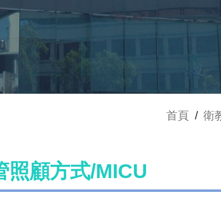
首頁
/
衛
照顧方式/MICU