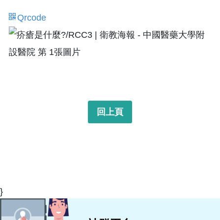
Qrcode
回上頁
}