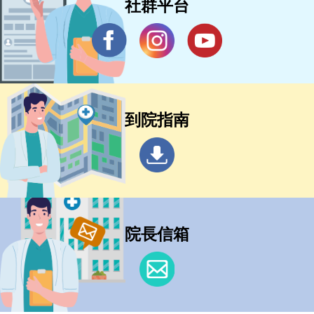
社群平台
到院指南
院長信箱