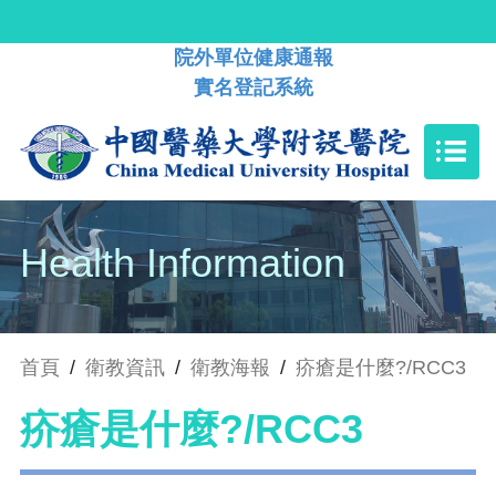
院外單位健康通報
實名登記系統
Health Information
首頁
/
衛教資訊
/
衛教海報
/
疥瘡是什麼?/RCC3
疥瘡是什麼?/RCC3