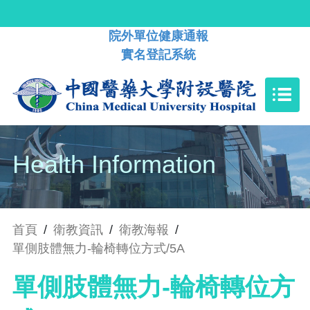
院外單位健康通報
實名登記系統
Health Information
首頁
/
衛教資訊
/
衛教海報
/
單側肢體無力-輪椅轉位方式/5A
單側肢體無力-輪椅轉位方