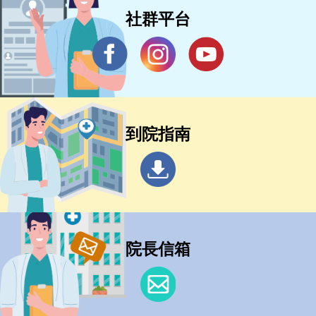
社群平台
到院指南
院長信箱