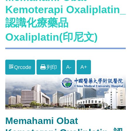
Kemoterapi Oxaliplatin_
認識化療藥品
Oxaliplatin(印尼文)
A-
A+
Qrcode
列印
Memahami Obat