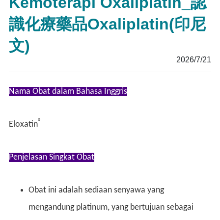
Kemoterapi Oxaliplatin_認
識化療藥品Oxaliplatin(印尼
文)
2026/7/21
Nama Obat dalam Bahasa Inggris
®
Eloxatin
Penjelasan Singkat Obat
Obat ini adalah sediaan senyawa yang
mengandung platinum, yang bertujuan sebagai