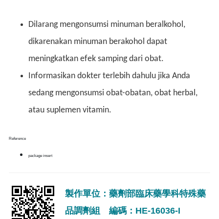
Dilarang mengonsumsi minuman beralkohol,
dikarenakan minuman berakohol dapat
meningkatkan efek samping dari obat.
Informasikan dokter terlebih dahulu jika Anda
sedang mengonsumsi obat-obatan, obat herbal,
atau suplemen vitamin.
Reference
package insert
製作單位：藥劑部臨床藥學科特殊藥
品調劑組 編碼：HE-16036-I