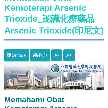
Kemoterapi Arsenic
Trioxide_認識化療藥品
Arsenic Trioxide(印尼文)
A-
A+
Qrcode
列印
Memahami Obat