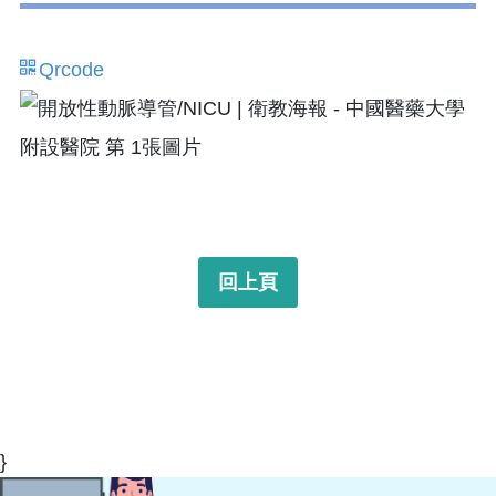
Qrcode
回上頁
}