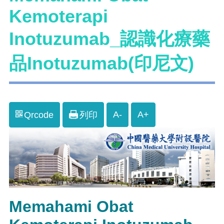
Kemoterapi
Inotuzumab_認識化療藥
品Inotuzumab(印尼文)
A-
A+
Qrcode
列印
Memahami Obat