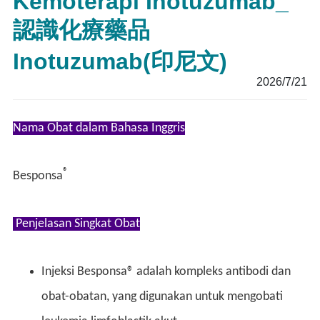
Kemoterapi Inotuzumab_
認識化療藥品
Inotuzumab(印尼文)
2026/7/21
Nama Obat dalam Bahasa Inggris
®
Besponsa
Penjelasan Singkat Obat
Injeksi Besponsa® adalah kompleks antibodi dan
obat-obatan, yang digunakan untuk mengobati