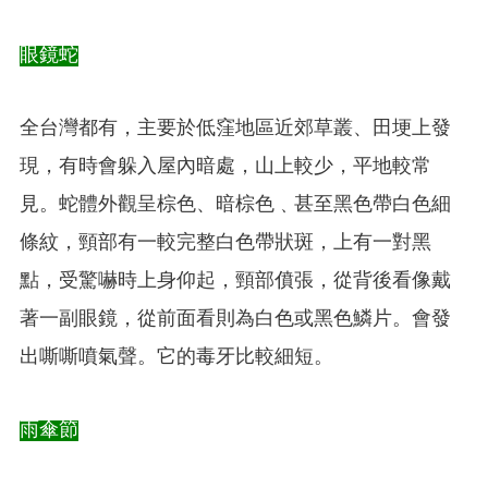
眼鏡蛇
全台灣都有，主要於低窪地區近郊草叢、田埂上發
現，有時會躲入屋內暗處，山上較少，平地較常
見。蛇體外觀呈棕色、暗棕色﹑甚至黑色帶白色細
條紋，頸部有一較完整白色帶狀斑，上有一對黑
點，受驚嚇時上身仰起，頸部僨張，從背後看像戴
著一副眼鏡，從前面看則為白色或黑色鱗片。會發
出嘶嘶噴氣聲。它的毒牙比較細短。
雨傘節