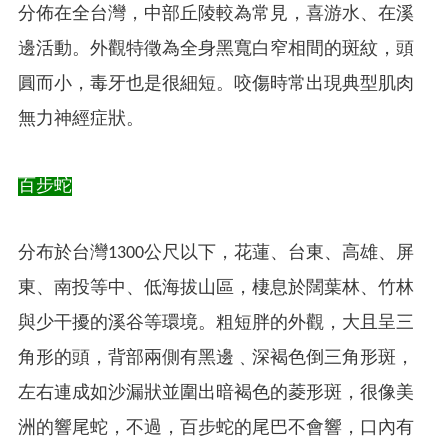
分佈在全台灣，中部丘陵較為常見，喜游水、在溪
邊活動。外觀特徵為全身黑寬白窄相間的斑紋，頭
圓而小，毒牙也是很細短。咬傷時常出現典型肌肉
無力神經症狀。
百步蛇
分布於台灣1300公尺以下，花蓮、台東、高雄、屏
東、南投等中、低海拔山區，棲息於闊葉林、竹林
與少干擾的溪谷等環境。粗短胖的外觀，大且呈三
角形的頭，背部兩側有黑邊﹑深褐色倒三角形斑，
左右連成如沙漏狀並圍出暗褐色的菱形斑，很像美
洲的響尾蛇，不過，百步蛇的尾巴不會響，口內有