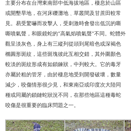
主要分布在台灣東南部中低海拔地區，棲息於山區
或開墾旱地，在河床礫灘地﹑草叢間及甘蔗田較常
見。易受驚嚇而攻擊人，受刺激時會發出低沉的嘶
嘶噴氣聲，和眼鏡蛇的“高氣焰噴氣聲”不同。蛇體外
觀呈淡灰色，身上有三縱列從頭到尾暗色或深褐色
橢圓形斑紋，這些斑塊彼此互相交錯，其外圍顏色
較淡的斑紋形成有如鎖鍊狀，中列較大。它的毒牙
亦屬於粗的管牙，由於棲息地受到開發破壞，數量
減少，咬傷情形很少見，和東南亞或印度次大陸同
種或同屬的鎖鏈蛇狀況不同，在那些地區這種毒蛇
咬傷是很重要的臨床問題之一。