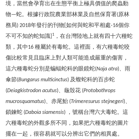
境，當然會孕育出在生態平衡上極具價值的爬蟲動
物—蛇。根據行政院農業部林業及自然保育署(原林
務局) 2018年發行的刊物[如何與蛇和平相處-16個你
1
不可不知的蛇知識]
，在台灣陸地上就有四十六種蛇
類，其中16 種屬於有毒蛇。這裡面，有六種毒蛇咬
傷比較常見且臨床上對人類可能造成嚴重的傷害，
這六種毒蛇分別是蝙蝠蛇科的眼鏡蛇(
Naja atra
)、雨
傘節(
Bungarus multicinctus
) 及蝮蛇科的百步蛇
(
Deiagkistrodon acutus
)、龜殼花 (
Protobothrops
mucrosquamatus
)、赤尾鮐 (
Trimeresurus stejnegeri
)、
鎖鍊蛇 (
Daboia siamensis
) ，號稱台灣六大毒蛇。這
六種毒蛇的外觀多所不同，如果把六種毒蛇的圖片
擺在一起，很容易就可以分辨出它們的相異處。