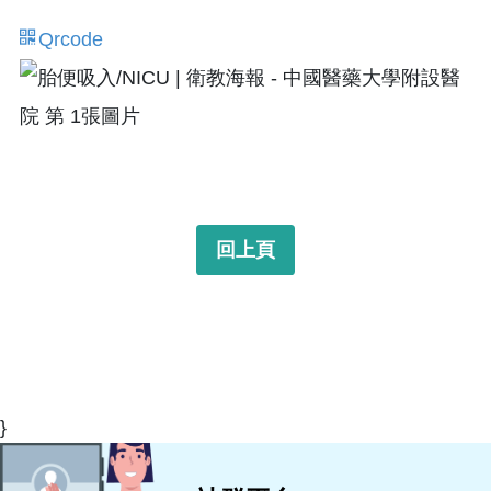
Qrcode
回上頁
}