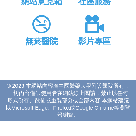
網站意見箱
社區服務
無菸醫院
影片專區
© 2023 本網站內容屬中國醫藥大學附設醫院所有，
一切內容僅供使用者在網站線上閱讀，禁止以任何
形式儲存、散佈或重製部分或全部內容 本網站建議
以Microsoft Edge、Firefox或Google Chrome等瀏覽
器瀏覽。