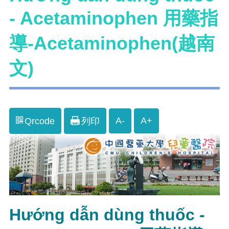
- Acetaminophen 用藥指
導-Acetaminophen(越南
文)
A-
A+
Qrcode
列印
Hướng dẫn dùng thuốc -