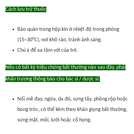
Cách lưu trữ thuốc
Bảo quản trong hộp kín ở nhiệt độ trong phòng
o
(15~30
C), nơi khô ráo, tránh ánh sáng.
Chú ý để xa tầm với của trẻ.
Nếu có bất kỳ triệu chứng bất thường nào sau đây, phải
khẩn trương thông báo cho bác sĩ / dược sĩ:
Nổi mề đay, ngứa, da đỏ, sưng tấy, phồng rộp hoặc
bong tróc, có thể kèm theo khàn giọng bất thường,
sưng mặt, môi, lưỡi hoặc cổ họng.