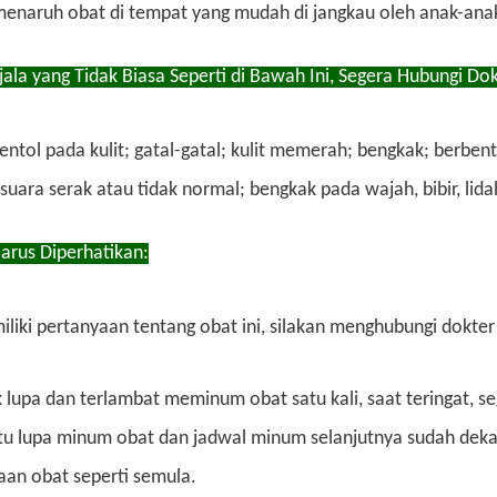
menaruh obat di tempat yang mudah di jangkau oleh anak-ana
ejala yang Tidak Biasa Seperti di Bawah Ini, Segera Hubungi Do
entol pada kulit; gatal-gatal; kulit memerah; bengkak; berben
uara serak atau tidak normal; bengkak pada wajah, bibir, lida
arus Diperhatikan:
liki pertanyaan tentang obat ini, silakan menghubungi dokter
k lupa dan terlambat meminum obat satu kali, saat teringat, s
tu lupa minum obat dan jadwal minum selanjutnya sudah dekat
an obat seperti semula.