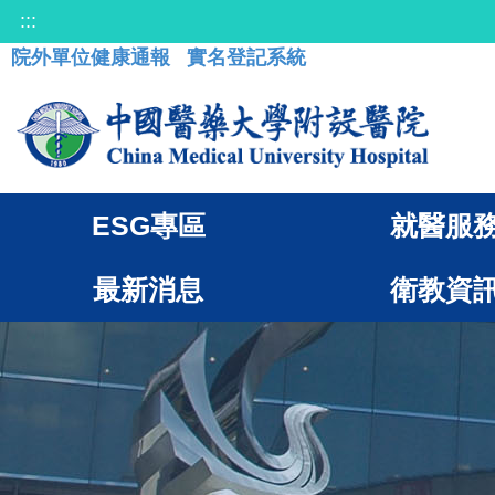
:::
院外單位健康通報
實名登記系統
ESG專區
就醫服
最新消息
衛教資