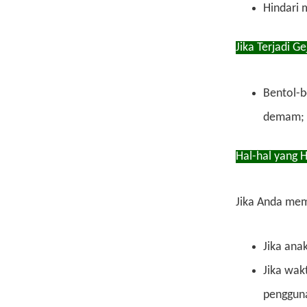
Hindari 
Jika Terjadi G
Bentol-b
demam; s
Hal-hal yang H
Jika Anda memi
Jika ana
Jika wak
pengguna