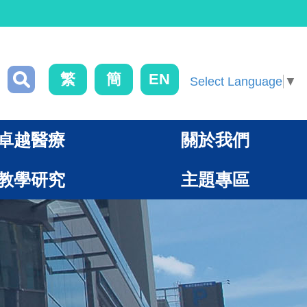
繁
簡
EN
Select Language
▼
卓越醫療
關於我們
教學研究
主題專區