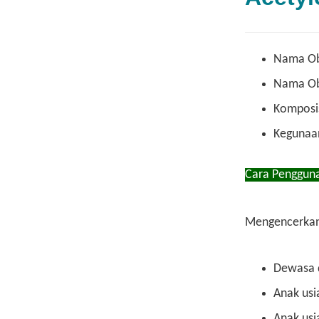
Nama Ob
Nama 
Komposis
Kegunaan
Cara Pengguna
Mengencerka
Dewasa da
Anak usia
Anak usia