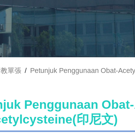
衛教單張
/
Petunjuk Penggunaan Obat-Ace
njuk Penggunaan Obat
etylcysteine(印尼文)