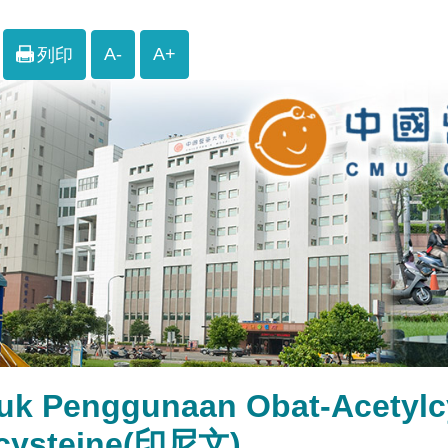
A-
A+
列印
juk Penggunaan Obat-Acety
lcysteine(印尼文)