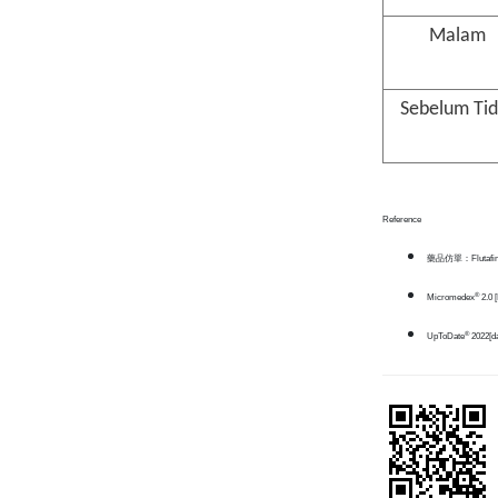
Malam
Sebelum Tid
Reference
藥品仿單：Flutaf
®
Micromedex
2.0 [
®
UpToDate
2022[da