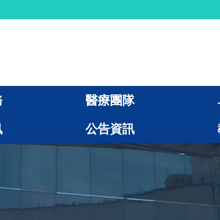
務
醫療團隊
訊
公告資訊