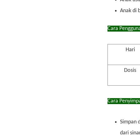
Anak di 
Cara Pengguna
Hari
Dosis
Cara Penyimp
Simpan d
dari sina