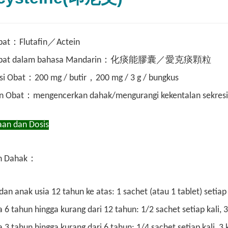
at：Flutafin／Actein
Obat dalam bahasa Mandarin：化痰能膠囊／愛克痰顆粒
i Obat：200 mg / butir，200 mg / 3 g / bungkus
 Obat：mengencerkan dahak/mengurangi kekentalan sekresi l
an dan Dosis
n Dahak：
n anak usia 12 tahun ke atas: 1 sachet (atau 1 tablet) setiap k
 6 tahun hingga kurang dari 12 tahun: 1/2 sachet setiap kali, 3 
 3 tahun hingga kurang dari 6 tahun: 1/4 sachet setiap kali, 3 k