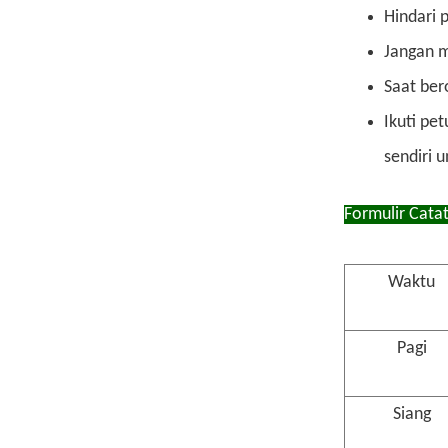
Hindari 
Jangan m
Saat ber
Ikuti pe
sendiri 
Formulir Cata
Waktu
Pagi
Siang