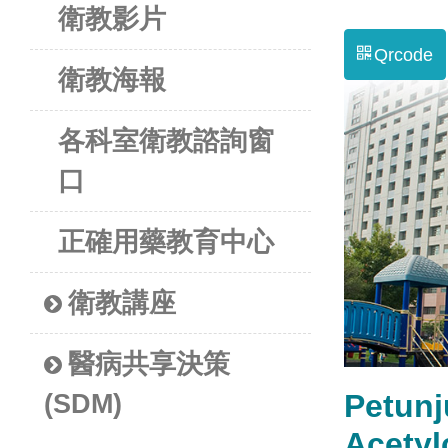
衛教影片
Qrcode
衛教海報
各科室衛教諮詢窗
口
正確用藥教育中心
衛教講座
醫病共享決策
Petun
(SDM)
Acety