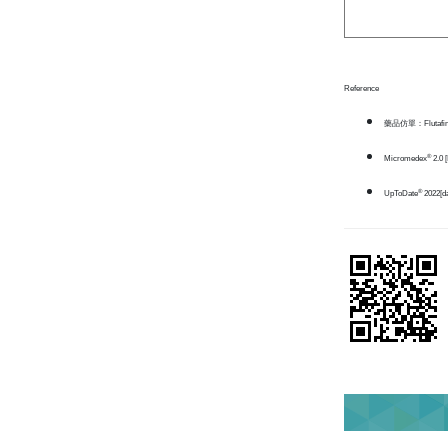
Reference
藥品仿單：Flutaf
®
Micromedex
2.0 [
®
UpToDate
2022[da