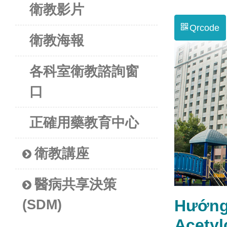
衛教影片
Qrcode
衛教海報
各科室衛教諮詢窗
口
正確用藥教育中心
衛教講座
醫病共享決策
Hướng
(SDM)
Acety