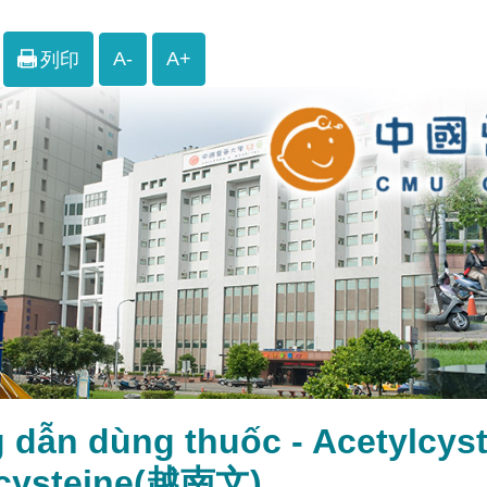
A-
A+
列印
 dẫn dùng thuốc - Acetylcy
lcysteine(越南文)