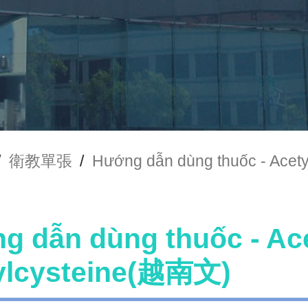
/
衛教單張
/
Hướng dẫn dùng thuốc - Ace
g dẫn dùng thuốc - A
ylcysteine(越南文)