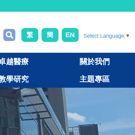
繁
簡
EN
Select Language
▼
卓越醫療
關於我們
教學研究
主題專區