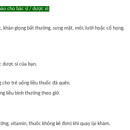
áo cho bác sĩ / dược sĩ:
, khàn giọng bất thường, sưng mặt, môi, lưỡi hoặc cổ họng.
c dược sĩ của bạn.
g cho trẻ uống liều thuốc đã quên.
ng liều bình thường theo giờ.
ng, vitamin, thuốc không kê đơn) khi quay lại khám.