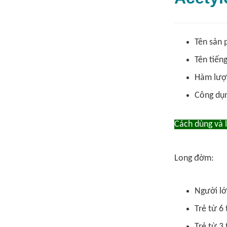
Tên sản 
Tên tiến
Hàm lượn
Công dụn
Cách dùng và 
Long đờm:
Người lớn
Trẻ từ 6 
Trẻ từ 3 