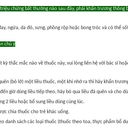
triệu chứng bất thường nào sau đây, phải khẩn trương thông b
ay, ngứa, da đỏ, sưng, phồng rộp hoặc bong tróc và có thể sốt
n chú ý
 kỳ thắc mắc nào về thuốc này, vui lòng liên hệ với bác sĩ hoặ
quên (bỏ lỡ) một liều thuốc, một khi nhớ ra thì hãy khẩn trươn
đến giờ dùng liều tiếp theo, hãy bỏ qua liều đã quên và cho dù
ng 2 liều hoặc bổ sung liều dùng cùng lúc.
ợc chia thuốc cho trẻ khác uống.
o danh sách các loại thuốc (thuốc theo toa, thực phẩm bổ dưỡ