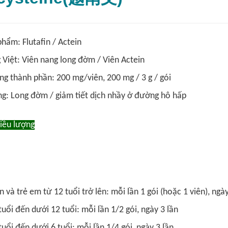
phẩm: Flutafin / Actein
g Việt: Viên nang long đờm / Viên Actein
g thành phần: 200 mg/viên, 200 mg / 3 g / gói
g: Long đờm / giảm tiết dịch nhầy ở đường hô hấp
liều lượng
 và trẻ em từ 12 tuổi trở lên: mỗi lần 1 gói (hoặc 1 viên), ngày
tuổi đến dưới 12 tuổi: mỗi lần 1/2 gói, ngày 3 lần
tuổi đến dưới 6 tuổi: mỗi lần 1/4 gói, ngày 3 lần