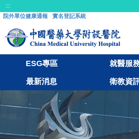
:::
院外單位健康通報
實名登記系統
ESG專區
就醫服
最新消息
衛教資