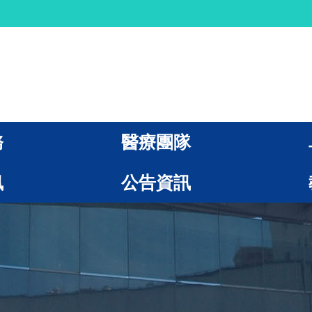
務
醫療團隊
訊
公告資訊