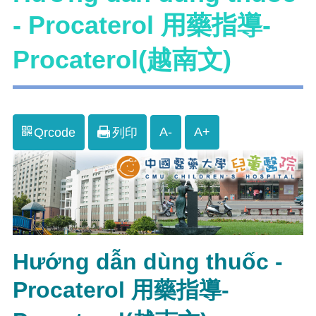
- Procaterol 用藥指導-
Procaterol(越南文)
A-
A+
Qrcode
列印
Hướng dẫn dùng thuốc -
Procaterol 用藥指導-