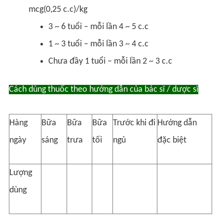
mcg(0,25 c.c)/kg
3 ~ 6 tuổi – mỗi lần 4 ~ 5 c.c
1 ~ 3 tuổi – mỗi lần 3 ~ 4 c.c
Chưa đầy 1 tuổi – mỗi lần 2 ~ 3 c.c
Cách dùng thuốc theo hướng dẫn của bác sĩ / dược sĩ
Hàng
Bữa
Bữa
Bữa
Trước khi đi
Hướng dẫn
ngày
sáng
trưa
tối
ngủ
đặc biệt
Lượng
dùng