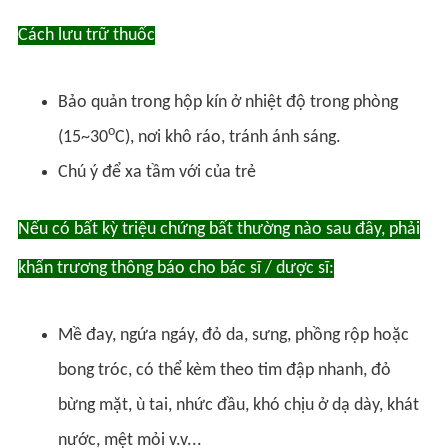
Cách lưu trữ thuốc
Bảo quản trong hộp kín ở nhiệt độ trong phòng
o
(15~30
C), nơi khô ráo, tránh ánh sáng.
Chú ý để xa tầm với của trẻ
Nếu có bất kỳ triệu chứng bất thường nào sau đây, phải
khẩn trương thông báo cho bác sĩ / dược sĩ:
Mề đay, ngứa ngáy, đỏ da, sưng, phồng rộp hoặc
bong tróc, có thể kèm theo tim đập nhanh, đỏ
bừng mặt, ù tai, nhức đầu, khó chịu ở dạ dày, khát
nước, mệt mỏi v.v...