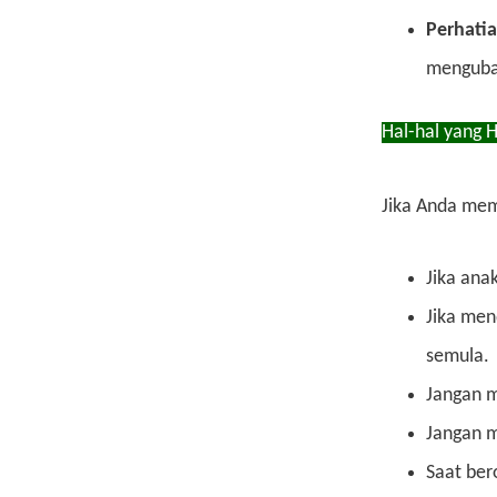
Perhatia
mengubah
Hal-hal yang H
Jika Anda mem
Jika ana
Jika men
semula.
Jangan m
Jangan m
Saat ber