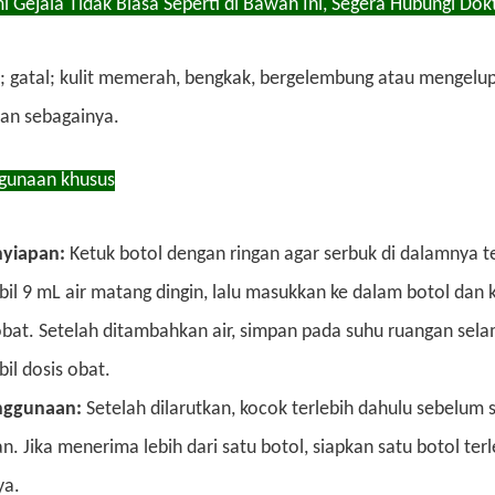
i Gejala Tidak Biasa Seperti di Bawah Ini, Segera Hubungi Dok
a; gatal; kulit memerah, bengkak, bergelembung atau mengelup
dan sebagainya.
gunaan khusus
nyiapan:
Ketuk botol dengan ringan agar serbuk di dalamnya te
l 9 mL air matang dingin, lalu masukkan ke dalam botol dan 
obat. Setelah ditambahkan air, simpan pada suhu ruangan sela
l dosis obat.
nggunaan:
Setelah dilarutkan, kocok terlebih dahulu sebelum s
n. Jika menerima lebih dari satu botol, siapkan satu botol ter
ya.