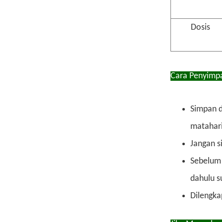
Dosis
Cara Penyimp
Simpan d
matahari
Jangan s
Sebelum 
dahulu s
Dilengka