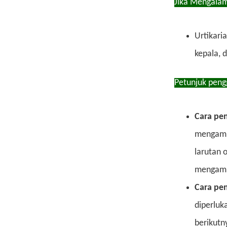
Jika Mengalam
Urtikari
kepala, 
Petunjuk peng
Cara pe
mengambi
larutan 
mengambi
Cara pe
diperluka
berikutn