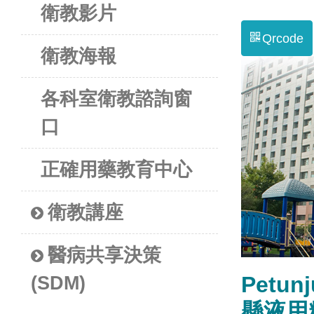
衛教影片
Qrcode
衛教海報
各科室衛教諮詢窗
口
正確用藥教育中心
衛教講座
醫病共享決策
Petun
(SDM)
懸液用