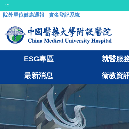
:::
院外單位健康通報
實名登記系統
ESG專區
就醫服
最新消息
衛教資