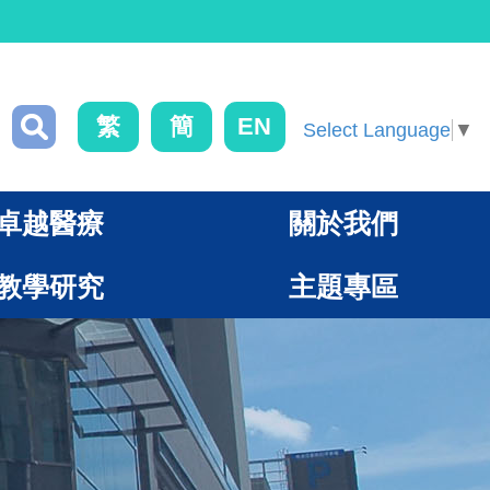
繁
簡
EN
Select Language
▼
卓越醫療
關於我們
教學研究
主題專區