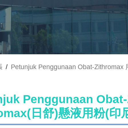
張
/
Petunjuk Penggunaan Obat-Zithr
njuk Penggunaan Oba
hromax(日舒)懸液用粉(印