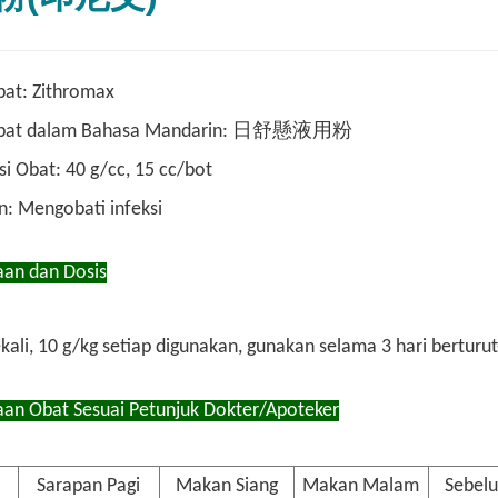
at: Zithromax
bat dalam Bahasa Mandarin: 日舒懸液用粉
i Obat: 40 g/cc, 15 cc/bot
: Mengobati infeksi
an dan Dosis
kali, 10 g/kg setiap digunakan, gunakan selama 3 hari berturut
an Obat Sesuai Petunjuk Dokter/Apoteker
Sarapan Pagi
Makan Siang
Makan Malam
Sebelu