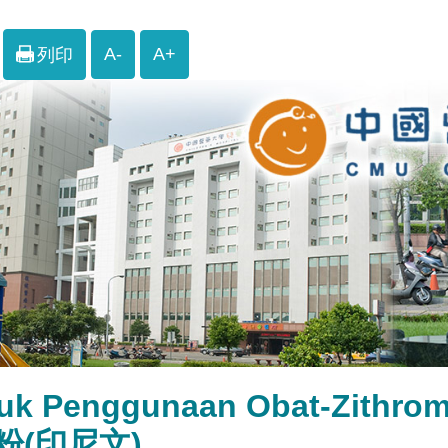
A-
A+
列印
juk Penggunaan Obat-Zith
粉(印尼文)