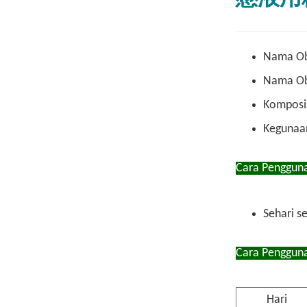
Nama Ob
Nama O
Komposis
Kegunaan
Cara Pengguna
Sehari se
Cara Pengguna
Hari