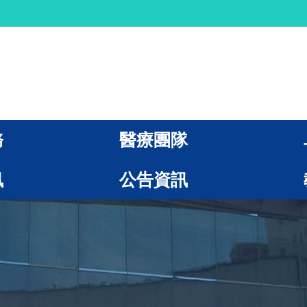
務
醫療團隊
訊
公告資訊