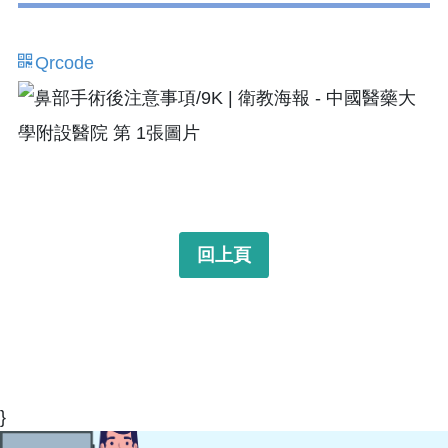
Qrcode
回上頁
}