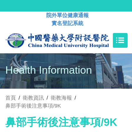
院外單位健康通報
實名登記系統
Health Information
首頁
/
衛教資訊
/
衛教海報
/
鼻部手術後注意事項/9K
鼻部手術後注意事項/9K