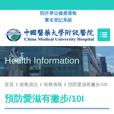
院外單位健康通報
實名登記系統
Health Information
首頁
/
衛教資訊
/
衛教海報
/
預防愛滋有撇步/10I
預防愛滋有撇步/10I