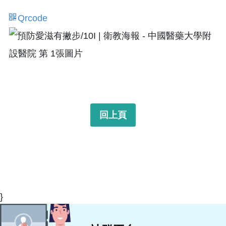
Qrcode
回上頁
}