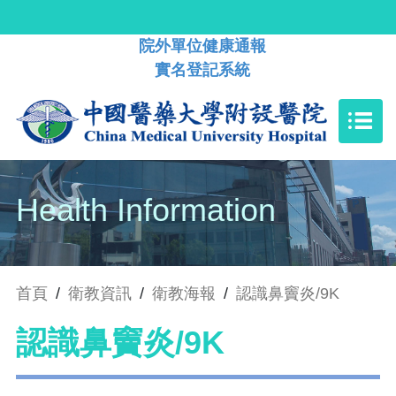
院外單位健康通報
實名登記系統
Health Information
首頁
/
衛教資訊
/
衛教海報
/
認識鼻竇炎/9K
認識鼻竇炎/9K