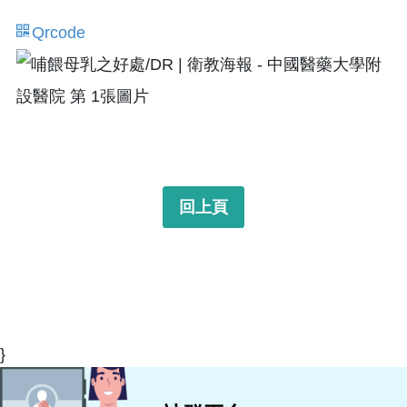
Qrcode
回上頁
}