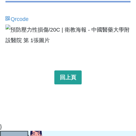
Qrcode
回上頁
}