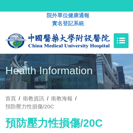
院外單位健康通報
實名登記系統
Health Information
首頁
/
衛教資訊
/
衛教海報
/
預防壓力性損傷/20C
預防壓力性損傷/20C