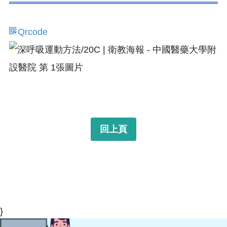
Qrcode
回上頁
}