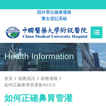
院外單位健康通報
實名登記系統
Health Information
首頁
/
衛教資訊
/
衛教海報
/
如何正確鼻胃管灌食/RCC2
如何正確鼻胃管灌