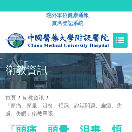
院外單位健康通報
實名登記系統
衛教資訊
首頁
/
衛教資訊
/
「頭痛、頭暈、沮喪、煩躁、說話問題、癲癇、焦
慮、失眠」衛教單張
「頭痛、頭暈、沮喪、煩