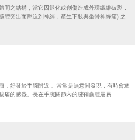
體間之結構，當它因退化或創傷造成外環纖維破裂，
髓腔突出而壓迫到神經，產生下肢與坐骨神經痛) 之
瘤，好發於手腕附近 。常常是無意間發現，有時會逐
酸痛的感覺。長在手腕關節內的腱鞘囊腫最易