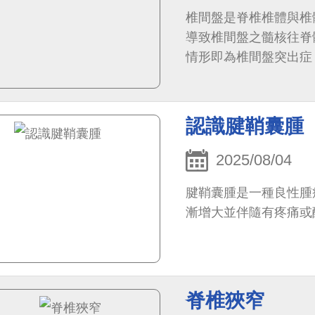
椎間盤是脊椎椎體與椎
導致椎間盤之髓核往脊
情形即為椎間盤突出症
認識腱鞘囊腫
2025/08/04
腱鞘囊腫是一種良性腫
漸增大並伴隨有疼痛或
脊椎狹窄