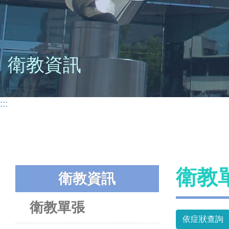
衛教資訊
:::
衛教
衛教資訊
衛教單張
依症狀查詢