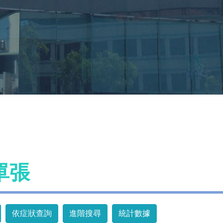
單張
依症狀查詢
進階搜尋
統計數據