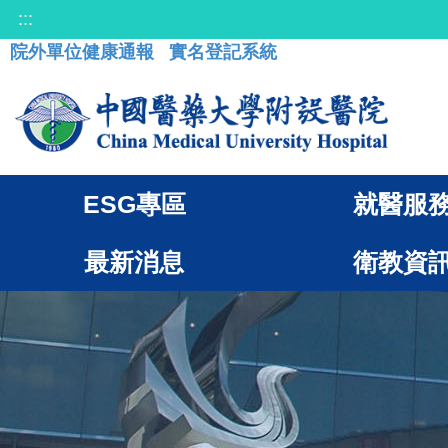
:::
院外單位健康通報
實名登記系統
ESG專區
就醫服
最新消息
衛教資