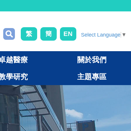
繁
簡
EN
Select Language
▼
卓越醫療
關於我們
教學研究
主題專區