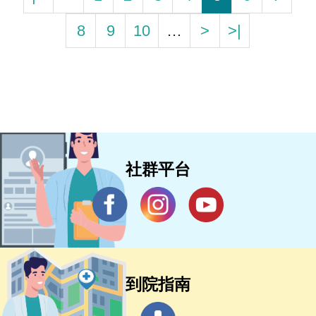
8
9
10
…
>
>|
社群平台
到院指南