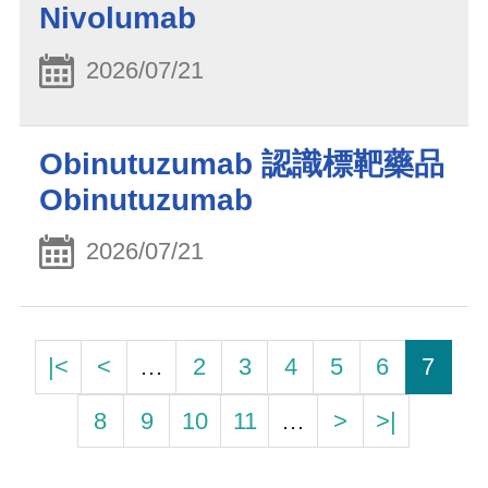
Nivolumab
2026/07/21
Obinutuzumab 認識標靶藥品
Obinutuzumab
2026/07/21
|<
<
…
2
3
4
5
6
7
8
9
10
11
…
>
>|