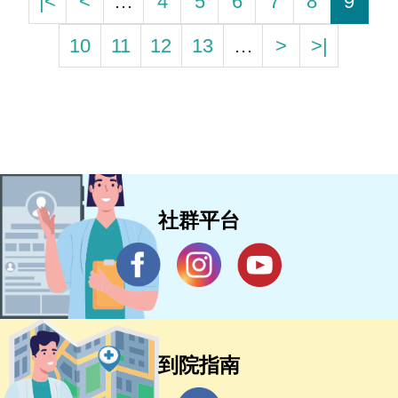
|<
<
…
4
5
6
7
8
9
10
11
12
13
…
>
>|
社群平台
到院指南