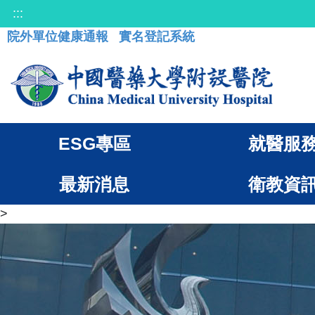
:::
院外單位健康通報
實名登記系統
ESG專區
就醫服
最新消息
衛教資
>