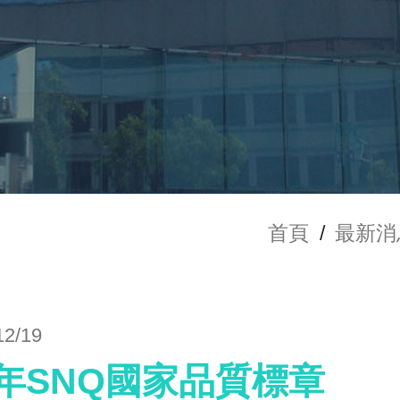
首頁
/
最新消
12/19
3年SNQ國家品質標章